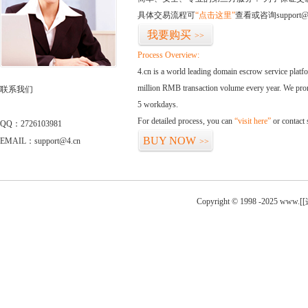
具体交易流程可
“点击这里”
查看或咨询support@
我要购买
>>
Process Overview:
4.cn is a world leading domain escrow service plat
million RMB transaction volume every year. We promi
联系我们
5 workdays.
For detailed process, you can
“visit here”
or contact
QQ：2726103981
BUY NOW
EMAIL：support@4.cn
>>
Copyright © 1998 -2025 www