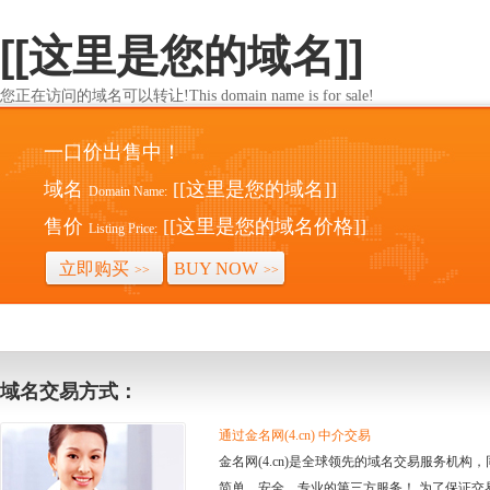
[[这里是您的域名]]
您正在访问的域名可以转让!This domain name is for sale!
一口价出售中！
域名
[[这里是您的域名]]
Domain Name:
售价
[[这里是您的域名价格]]
Listing Price:
立即购买
BUY NOW
>>
>>
域名交易方式：
通过金名网(4.cn) 中介交易
金名网(4.cn)是全球领先的域名交易服务机
简单、安全、专业的第三方服务！ 为了保证交